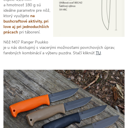
a hmotnosť 180 g sú
ideálne parametre pre nôž,
ktorý využijete
na
bushcraftové aktivity, pri
love aj pri jednoduchších
prácach
pri táborení.
Nôž M07 Ranger Puukko
je u nás dostupný s viacerými možnosťami povrchových úprav,
farebných kombinácií a výberu puzdra. Stačí kliknúť
TU
.