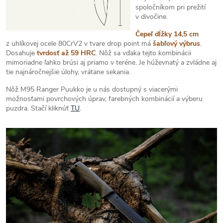
spoločníkom pri prežití
v divočine.
Čepeľ dĺžky 14,5 cm
z uhlíkovej ocele 80CrV2 v tvare drop point má
šabľový výbrus
.
Dosahuje
tvrdosť až 59 HRC
. Nôž sa vďaka tejto kombinácii
mimoriadne ľahko brúsi aj priamo v teréne. Je húževnatý a zvládne aj
tie najnáročnejšie úlohy, vrátane sekania.
Nôž M95 Ranger Puukko je u nás dostupný s viacerými
možnosťami povrchových úprav, farebných kombinácií a výberu
puzdra. Stačí kliknúť
TU
.