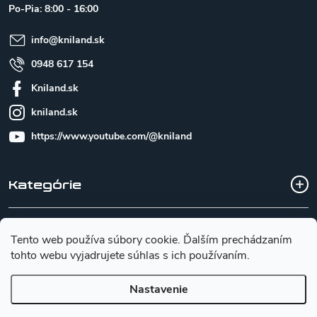
t
Po-Pia: 8:00 - 16:00
i
e
info
@
kniland.sk
0948 617 154
Kniland.sk
kniland.sk
https://www.youtube.com/@kniland
Kategórie
Všetko o nákupe
Tento web používa súbory cookie. Ďalším prechádzaním
tohto webu vyjadrujete súhlas s ich používaním.
Základné informácie pre výber noža
Nastavenie