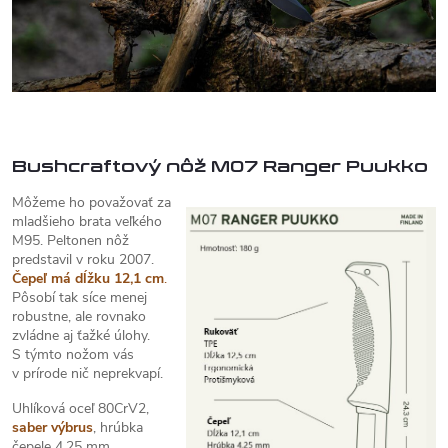
Bushcraftový nôž M07 Ranger Puukko
Môžeme ho považovať za
mladšieho brata veľkého
M95. Peltonen nôž
predstavil v roku 2007.
Čepeľ má dĺžku 12,1 cm
.
Pôsobí tak síce menej
robustne, ale rovnako
zvládne aj ťažké úlohy.
S týmto nožom vás
v prírode nič neprekvapí.
Uhlíková oceľ 80CrV2,
saber
výbrus
, hrúbka
čepele 4,25 mm