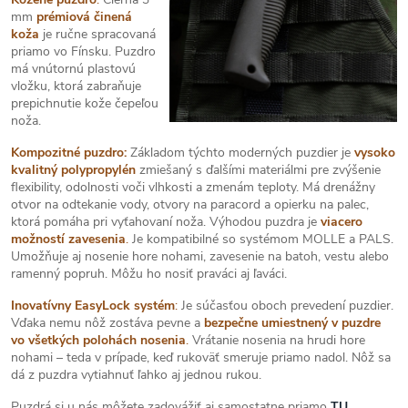
mm
prémiová činená
koža
je ručne spracovaná
priamo vo Fínsku. Puzdro
má vnútornú plastovú
vložku, ktorá zabraňuje
prepichnutie kože čepeľou
noža.
Kompozitné puzdro:
Základom týchto moderných puzdier je
vysoko
kvalitný polypropylén
zmiešaný s ďalšími materiálmi pre zvýšenie
flexibility, odolnosti voči vlhkosti a zmenám teploty. Má drenážny
otvor na odtekanie vody, otvory na paracord a opierku na palec,
ktorá pomáha pri vyťahovaní noža. Výhodou puzdra je
viacero
možností zavesenia
.
Je kompatibilné so systémom MOLLE a PALS.
Umožňuje aj nosenie hore nohami, zavesenie na batoh, vestu alebo
ramenný popruh. Môžu ho nosiť praváci aj ľaváci.
Inovatívny EasyLock systém
:
Je súčasťou oboch prevedení puzdier.
Vďaka nemu nôž zostáva pevne a
bezpečne umiestnený v puzdre
vo všetkých polohách nosenia
.
Vrátanie nosenia na hrudi hore
nohami – teda v prípade, keď rukoväť smeruje priamo nadol. Nôž sa
dá z puzdra vytiahnuť ľahko aj jednou rukou.
Puzdrá si u nás môžete zadovážiť aj samostatne priamo
TU
.