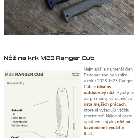
Nôž na krk M23 Ranger Cub
Najmladší a najmenší člen
Peltonen rodiny vznikol
v roku 2023. M23 Ranger
Cub je
ideálny
outdoorový nôž
. Využijete
do pri menej náročných a
detailnejších prácach
,
ktoré si vyžadujú väčšiu
precíznosť. Nájde si preto
uplatnenie aj ako
nôž na
každodenné využitie
(EDC).