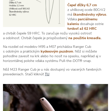
Čepeľ dĺžky 6,7 cm
z uhlíkovej ocele 80CrV2
má
škandinávsky výbrus
.
Vďaka
parciálnemu
kaleniu
dosahuje ostrie
tvrdosť až 62 HRC
a chrbát čepele 59 HRC. To zaručuje nožu vysokú ostrosť
a odolnosť. Chrbát čepele je prispôsobený
na použitie kresadla.
Na rozdiel od modelov M95 a M07 prichádza Ranger Cub
s odolným a praktickým
kydexovým puzdrom
.
Nôž si môžete
pohodlne zavesiť na krk alebo ho nosiť na opasku, napríklad aj v
horizontálnej polohe vďaka systému Pull-the-DOT® snap.
Nôž M23 Ranger Cub je u nás dostupný vo viacerých farebných
prevedeniach. Stačí kliknúť
TU
.