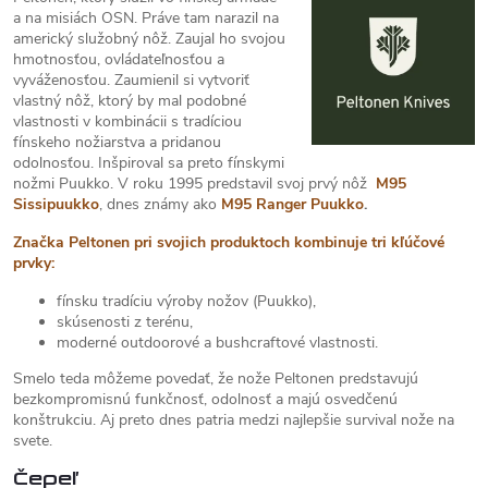
a na misiách OSN. Práve tam narazil na
americký služobný nôž. Zaujal ho svojou
hmotnosťou, ovládateľnosťou a
vyváženosťou. Zaumienil si vytvoriť
vlastný nôž, ktorý by mal podobné
vlastnosti v kombinácii s tradíciou
fínskeho nožiarstva a pridanou
odolnosťou. Inšpiroval sa preto fínskymi
nožmi Puukko. V roku 1995 predstavil svoj prvý nôž
M95
Sissipuukko
, dnes známy ako
M95 Ranger Puukko
.
Značka Peltonen pri svojich produktoch kombinuje tri kľúčové
prvky:
fínsku tradíciu výroby nožov (Puukko),
skúsenosti z terénu,
moderné outdoorové a bushcraftové vlastnosti.
Smelo teda môžeme povedať, že nože Peltonen predstavujú
bezkompromisnú funkčnosť, odolnosť a majú osvedčenú
konštrukciu. Aj preto dnes patria medzi najlepšie survival nože na
svete.
Čepeľ