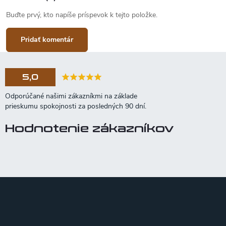
Buďte prvý, kto napíše príspevok k tejto položke.
Pridať komentár
5,0
Hodnotenie zákazníkov
Z
á
p
ä