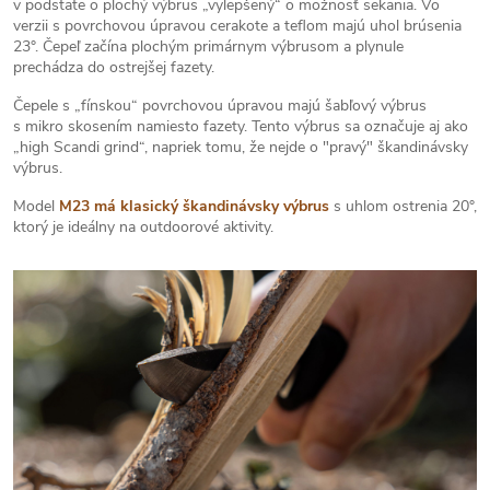
v podstate o plochý výbrus „vylepšený“ o možnosť sekania. Vo
verzii s povrchovou úpravou cerakote a teflom majú uhol brúsenia
23°. Čepeľ začína plochým primárnym výbrusom a plynule
prechádza do ostrejšej fazety.
Čepele s „fínskou“ povrchovou úpravou majú šabľový výbrus
s mikro skosením namiesto fazety. Tento výbrus sa označuje aj ako
„high Scandi grind“, napriek tomu, že nejde o "pravý" škandinávsky
výbrus.
Model
M23 má klasický škandinávsky výbrus
s uhlom ostrenia 20°,
ktorý je ideálny na outdoorové aktivity.