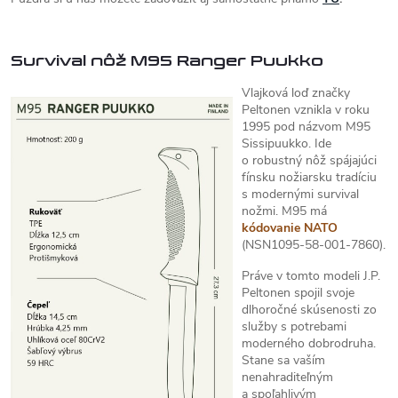
Survival nôž M95 Ranger Puukko
Vlajková loď značky
Peltonen vznikla v roku
1995 pod názvom M95
Sissipuukko. Ide
o robustný nôž spájajúci
fínsku nožiarsku tradíciu
s modernými survival
nožmi. M95 má
kódovanie NATO
(NSN1095-58-001-7860).
Práve v tomto modeli J.P.
Peltonen spojil svoje
dlhoročné skúsenosti zo
služby s potrebami
moderného dobrodruha.
Stane sa vaším
nenahraditeľným
a spoľahlivým