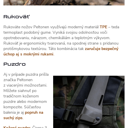
Rukoväť
Rukoväte nožov Peltonen využívajú moderný materiál
TPE
– teda
termoplast podobný gume. Vyniká svojou odolnosťou voči
opotrebovaniu, nárazom, chemikáliám a teplotným výkyvom.
Rukoväť je ergonomicky tvarovaná, na spodnej strane s pridanou
protišmykovou textúrou. Táto kombinácia tak
zaručuje bezpečný
úchop aj s mokrými rukami
.
Puzdro
Aj v prípade puzdra prišla
značka Peltonen
z viacerými možnosťami.
Môžete siahnuť po
tradičnom koženom
puzdre alebo modernom
kompozite. Súčasťou
balenia je aj
popruh na
suchý zips
.
Kožené puzdro
:
Čierna 3