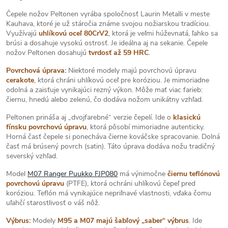
Čepele nožov Peltonen vyrába spoločnosť Laurin Metalli v meste
Kauhava, ktoré je už stáročia známe svojou nožiarskou tradíciou.
Využívajú
uhlíkovú oceľ 80CrV2
, ktorá je veľmi húževnatá, ľahko sa
brúsi a dosahuje vysokú ostrosť. Je ideálna aj na sekanie. Čepele
nožov Peltonen dosahujú
tvrdosť až 59 HRC
.
Povrchová úprava:
Niektoré modely majú povrchovú úpravu
cerakote
, ktorá chráni uhlíkovú oceľ pre koróziou. Je mimoriadne
odolná a zaisťuje vynikajúci rezný výkon. Môže mať viac farieb:
čiernu, hnedú alebo zelenú, čo dodáva nožom unikátny vzhľad.
Peltonen prináša aj „dvojfarebné“ verzie čepelí. Ide o
klasickú
fínsku povrchovú úpravu
, ktorá pôsobí mimoriadne autenticky.
Horná časť čepele si ponecháva čierne kováčske spracovanie. Dolná
časť má brúsený povrch (satin). Táto úprava dodáva nožu tradičný
severský vzhľad.
Model
M07 Ranger Puukko FJP080
má výnimočne
čiernu teflónovú
povrchovú úpravu
(PTFE), ktorá ochráni uhlíkovú čepeľ pred
koróziou. Teflón má vynikajúce nepriľnavé vlastnosti, vďaka čomu
uľahčí starostlivosť o váš nôž.
Výbrus:
Modely
M95 a M07 majú šabľový „saber“ výbrus
. Ide