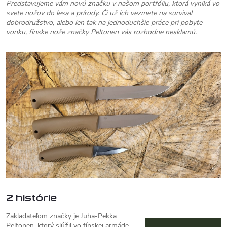
Predstavujeme vám novú značku v našom portfóliu, ktorá vyniká vo
svete nožov do lesa a prírody. Či už ich vezmete na survival
dobrodružstvo, alebo len tak na jednoduchšie práce pri pobyte
vonku, fínske nože značky Peltonen vás rozhodne nesklamú.
Z histórie
Zakladateľom značky je Juha-Pekka
Peltonen, ktorý slúžil vo fínskej armáde