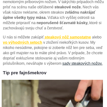
nemotorným príborovým nožom. V takýchto prípadoch môžu
prísť na scénu naše obľúbené
steakové nože.
Nech vás
však názov neklame, okrem steakov
zvládnu nakrájať
úplne všetky typy mäsa.
Vďaka ich vyššej ostrosti sa
môžete pripraviť na
neporušené šťavnaté kúsky,
ktoré si
zachovávajú svoju chuť a čerstvosť.
U nás si môžete zakúpiť
steakový nôž samostatne
alebo
vo výhodných setoch
v zložení niekoľkých kusov. My
nikoho nesúdime, pokojne si zoberte nôž len pre seba, veď
ako gril majster na to máte plné právo. V prípade, že chcete
dopriať exkluzívne stolovanie aj vašim rodinným
príslušníkom, neváhajte s výberom
sady steakových nožov.
Tip pre fajnšmekrov