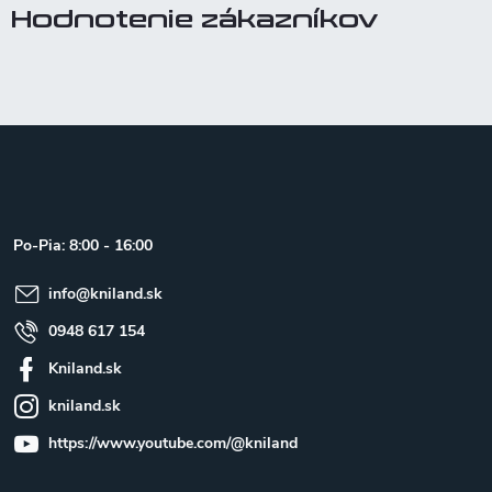
Hodnotenie zákazníkov
Z
á
p
ä
t
Po-Pia: 8:00 - 16:00
i
e
info
@
kniland.sk
0948 617 154
Kniland.sk
kniland.sk
https://www.youtube.com/@kniland