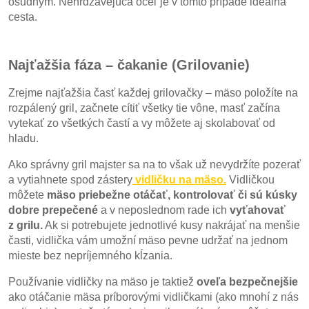
osudným. Nehrdzavejúca oceľ je v tomto prípade ideálna
cesta.
Najťažšia fáza – čakanie (Grilovanie)
Zrejme najťažšia časť každej grilovačky – mäso položíte na
rozpálený gril, začnete cítiť všetky tie vône, masť začína
vytekať zo všetkých častí a vy môžete aj skolabovať od
hladu.
Ako správny gril majster sa na to však už nevydržíte pozerať
a vytiahnete spod zástery
vidličku na mäso.
Vidličkou
môžete
mäso priebežne otáčať, kontrolovať či sú kúsky
dobre prepečené
a v neposlednom rade ich
vyťahovať
z grilu.
Ak si potrebujete jednotlivé kusy nakrájať na menšie
časti, vidlička vám umožní mäso pevne udržať na jednom
mieste bez nepríjemného kĺzania.
Používanie vidličky na mäso je taktiež
oveľa bezpečnejšie
ako otáčanie mäsa príborovými vidličkami (ako mnohí z nás