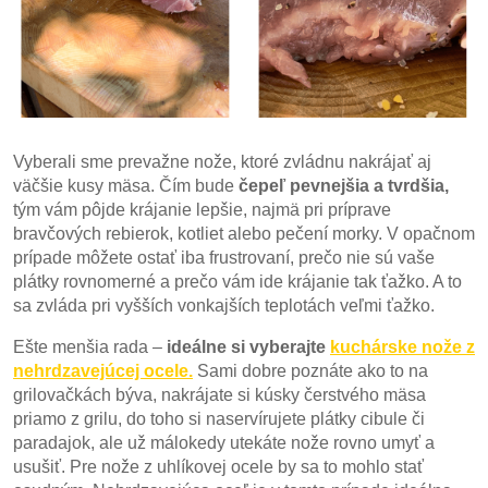
Vyberali sme prevažne nože, ktoré zvládnu nakrájať aj
väčšie kusy mäsa. Čím bude
čepeľ pevnejšia a tvrdšia,
tým vám pôjde krájanie lepšie, najmä pri príprave
bravčových rebierok, kotliet alebo pečení morky. V opačnom
prípade môžete ostať iba frustrovaní, prečo nie sú vaše
plátky rovnomerné a prečo vám ide krájanie tak ťažko. A to
sa zvláda pri vyšších vonkajších teplotách veľmi ťažko.
Ešte menšia rada –
ideálne si vyberajte
kuchárske nože z
nehrdzavejúcej ocele.
Sami dobre poznáte ako to na
grilovačkách býva, nakrájate si kúsky čerstvého mäsa
priamo z grilu, do toho si naservírujete plátky cibule či
paradajok, ale už málokedy utekáte nože rovno umyť a
usušiť. Pre nože z uhlíkovej ocele by sa to mohlo stať