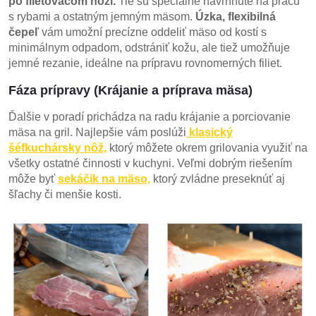
po filetovacom noži.
Tie sú špeciálne navrhnuté na prácu
s rybami a ostatným jemným mäsom.
Úzka, flexibilná
čepeľ
vám umožní precízne oddeliť mäso od kostí s
minimálnym odpadom, odstrániť kožu, ale tiež umožňuje
jemné rezanie, ideálne na prípravu rovnomerných filiet.
Fáza prípravy (Krájanie a príprava mäsa)
Ďalšie v poradí prichádza na radu krájanie a porciovanie
mäsa na gril. Najlepšie vám poslúži
klasický
šéfkuchársky nôž,
ktorý môžete okrem grilovania využiť na
všetky ostatné činnosti v kuchyni. Veľmi dobrým riešením
môže byť
sekáčik na mäso,
ktorý zvládne preseknúť aj
šľachy či menšie kosti.