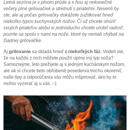
Letná sezóna je v plnom prúde a s ňou aj nekonečné
večery plné grilovačiek a stretnutí s priateľmi. Neverili by
ste, ale aj počas grilovačky dokážete zužitkovať hneď
niekoľko typov kuchynských nožov. Či už chcete ohúriť
svojich priateľov alebo si jednoducho chcete urobiť radosť,
pozrite sa spolu s nami na nože, ktoré by nemali chýbať na
žiadnej grilovačke.
Aj
grilovanie
sa skladá hneď
z niekoľkých fáz.
Vedeli ste,
že na každú z nich môžete použiť úplne iný typ noža?
Samozrejme, leto prežijete aj s jedným kuchárskym nožom,
ale ak si chcete tieto obľúbené posedenia trochu okoreniť,
naše tipy a odporúčania vás môžu inšpirovať, ako by to
mohlo vyzerať aj u vás. :-)