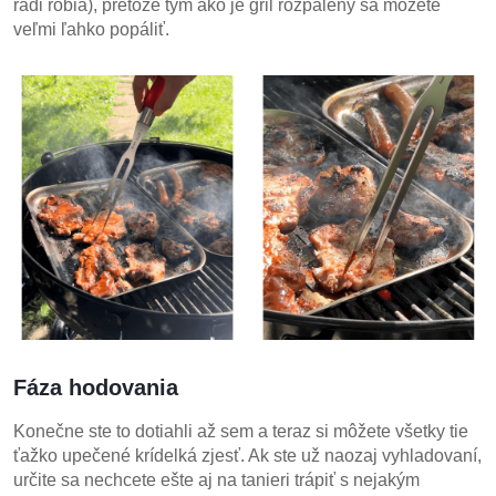
radi robia), pretože tým ako je gril rozpálený sa môžete
veľmi ľahko popáliť.
Fáza hodovania
Konečne ste to dotiahli až sem a teraz si môžete všetky tie
ťažko upečené krídelká zjesť. Ak ste už naozaj vyhladovaní,
určite sa nechcete ešte aj na tanieri trápiť s nejakým