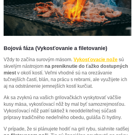
Bojová fáza (Vykosťovanie a filetovanie)
Vždy to začína surovým mäsom.
Vykosťovacie nože
sú
skvelým nástrojom
na preniknutie do ťažko dostupných
miest
v okolí kostí. Veľmi vhodné sú na orezávanie
tučnejších častí, blán, na prácu s rebrami, ale využijete ich
aj na odstránenie jemnejších kostí kurčiat.
Ak sa zvyknú na vašich grilovačkách vyskytovať väčšie
kusy mäsa, vykosťovací nôž by mal byť samozrejmosťou.
Vykosťovací nôž patrí taktiež k neoddeliteľnej súčasti
prípravy tradičného nedeľného obedu, guláša či hydiny.
V prípade, že si plánujete hodiť na gril rybu, siahnite radšej