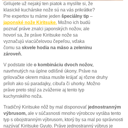
Grilujete už nejaký ten piatok a myslíte si, že
klasické kuchárske nože sú na vás prikrátke?
Pre expertov tu máme jeden
špeciálny tip
–
japonské nože Kiritsuke.
Možno ich budú
poznať práve znalci japonských nožov, ale
hovorí sa, že práve Kiritsuke nože sa
vyznačujú viacúčelovou čepeľou, vďaka
čomu sa
skvele hodia na mäso a zeleninu
zároveň.
V podstate ide
o kombináciu dvoch nožov,
navrhnutých na úplne odlišné úkony. Práve na
grilovačke okrem mäsa musíte krájať aj rôzne druhy
príloh ako sú paradajky, cibuľa či uhorky. Možno
práve preto stojí za zváženie aj tento typ
kuchynského noža.
Tradičný Kiritsuke nôž by mal disponovať
jednostranným
výbrusom,
ale v súčasnosti mnoho výrobcov vyrába tento
typ s obojstranným výbrusom, ktorý by sa mal po správnosti
nazývať Kiritsuke Gyuto. Práve jednostranný výbrus je