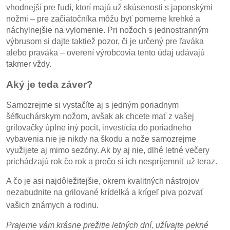
vhodnejší pre ľudí, ktorí majú už skúsenosti s japonskými
nožmi – pre začiatočníka môžu byť pomerne krehké a
náchylnejšie na vylomenie. Pri nožoch s jednostranným
výbrusom si dajte taktiež pozor, či je určený pre ľaváka
alebo praváka – overení výrobcovia tento údaj udávajú
takmer vždy.
Aký je teda záver?
Samozrejme si vystačíte aj s jedným poriadnym
šéfkuchárskym nožom, avšak ak chcete mať z vašej
grilovačky úplne iný pocit, investícia do poriadneho
vybavenia nie je nikdy na škodu a nože samozrejme
využijete aj mimo sezóny. Ak by aj nie, dlhé letné večery
prichádzajú rok čo rok a prečo si ich nespríjemniť už teraz.
A čo je asi najdôležitejšie, okrem kvalitných nástrojov
nezabudnite na grilované krídelká a krígeľ piva pozvať
vašich známych a rodinu.
Prajeme vám krásne prežitie letných dní, užívajte pekné