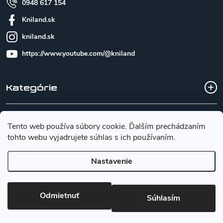
0948 617 154
Kniland.sk
kniland.sk
https://www.youtube.com/@kniland
Kategórie
Všetko o nákupe
Tento web používa súbory cookie. Ďalším prechádzaním
tohto webu vyjadrujete súhlas s ich používaním.
Základné informácie pre výber noža
Nastavenie
Copyright 2026
Kniland.sk
. Všetky práva vyhradené.
Upraviť
Odmietnuť
nastavenie cookies
Súhlasím
Vytvoril Shoptet