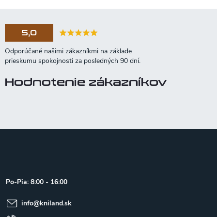
5,0
Hodnotenie zákazníkov
Z
á
p
ä
t
Po-Pia: 8:00 - 16:00
i
e
info
@
kniland.sk