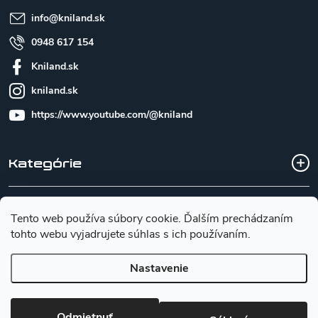
e
info
@
kniland.sk
0948 617 154
Kniland.sk
kniland.sk
https://www.youtube.com/@kniland
Kategórie
Všetko o nákupe
Tento web používa súbory cookie. Ďalším prechádzaním
tohto webu vyjadrujete súhlas s ich používaním.
Základné informácie pre výber noža
Nastavenie
Copyright 2026
Kniland.sk
. Všetky práva vyhradené.
Upraviť
Odmietnuť