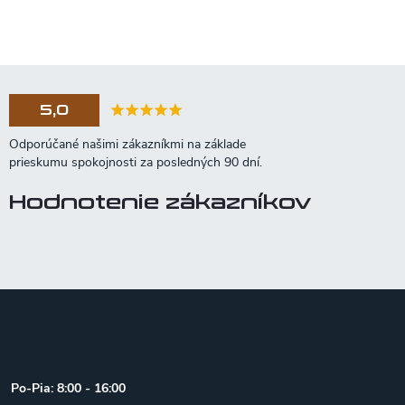
5,0
Hodnotenie zákazníkov
Z
á
p
ä
t
Po-Pia: 8:00 - 16:00
i