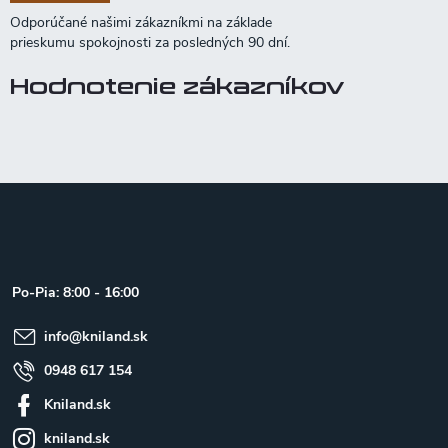
Hodnotenie zákazníkov
Z
á
p
ä
t
Po-Pia: 8:00 - 16:00
i
e
info
@
kniland.sk
0948 617 154
Kniland.sk
kniland.sk