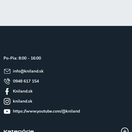
Z
á
p
ä
t
Po-Pia: 8:00 - 16:00
i
e
info
@
kniland.sk
0948 617 154
Kniland.sk
kniland.sk
https://www.youtube.com/@kniland
Kategórie