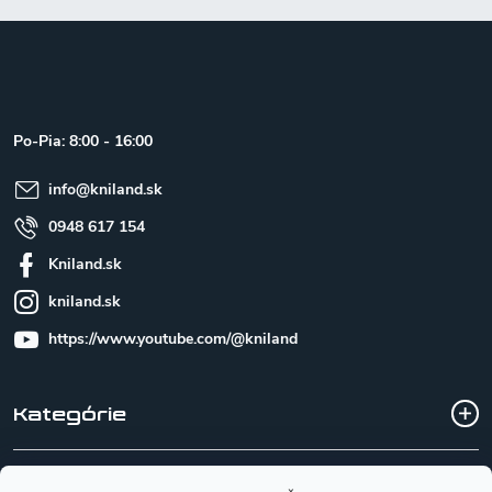
Z
á
p
ä
t
Po-Pia: 8:00 - 16:00
i
e
info
@
kniland.sk
0948 617 154
Kniland.sk
kniland.sk
https://www.youtube.com/@kniland
Kategórie
Všetko o nákupe