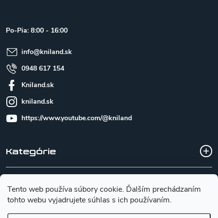
p
ä
t
Po-Pia: 8:00 - 16:00
i
e
info
@
kniland.sk
0948 617 154
Kniland.sk
kniland.sk
https://www.youtube.com/@kniland
Kategórie
Všetko o nákupe
Tento web používa súbory cookie. Ďalším prechádzaním
tohto webu vyjadrujete súhlas s ich používaním.
Základné informácie pre výber noža