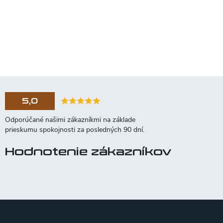
5,0
Hodnotenie zákazníkov
Z
á