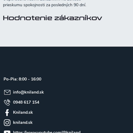
Hodnotenie zákazníkov
Z
á
p
ä
t
Po-Pia: 8:00 - 16:00
i
e
info
@
kniland.sk
0948 617 154
Kniland.sk
kniland.sk
https://www.youtube.com/@kniland