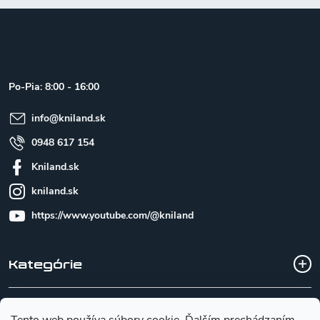
Z
á
p
ä
t
Po-Pia: 8:00 - 16:00
i
e
info
@
kniland.sk
0948 617 154
Kniland.sk
kniland.sk
https://www.youtube.com/@kniland
Kategórie
Všetko o nákupe