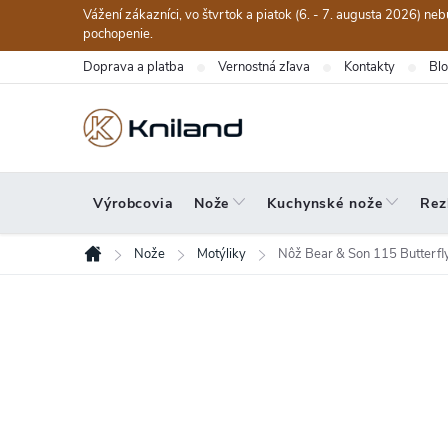
Prejsť
Vážení zákazníci, vo štvrtok a piatok (6. - 7. augusta 2026) n
na
pochopenie.
obsah
Doprava a platba
Vernostná zľava
Kontakty
Bl
Výrobcovia
Nože
Kuchynské nože
Rez
Nože
Motýliky
Nôž Bear & Son 115 Butterfl
Domov