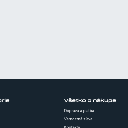
rie
Všetko o nákupe
Doprava a platba
Vernostná zľava
Kontakty