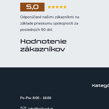
5,0
Hodnotenie
zákazníkov
Z
á
p
Kategó
ä
Po-Pia: 8:00 - 16:00
t
info
@
kniland.sk