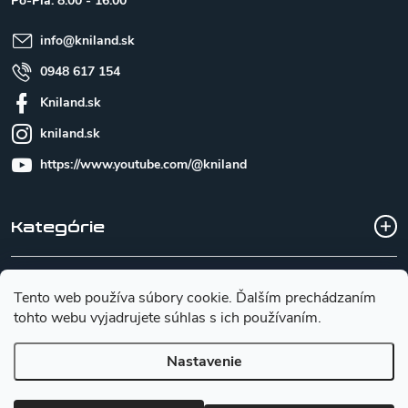
Po-Pia: 8:00 - 16:00
i
e
info
@
kniland.sk
0948 617 154
Kniland.sk
kniland.sk
https://www.youtube.com/@kniland
Kategórie
Všetko o nákupe
Tento web používa súbory cookie. Ďalším prechádzaním
tohto webu vyjadrujete súhlas s ich používaním.
Základné informácie pre výber noža
Nastavenie