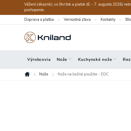
Prejsť
Vážení zákazníci, vo štvrtok a piatok (6. - 7. augusta 2026) n
na
pochopenie.
obsah
Doprava a platba
Vernostná zľava
Kontakty
Bl
Výrobcovia
Nože
Kuchynské nože
Rez
Nože
Nože na bežné použitie - EDC
Domov