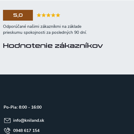
5,0
Hodnotenie zákazníkov
Z
á
p
ä
t
Po-Pia: 8:00 - 16:00
i
e
info
@
kniland.sk
0948 617 154