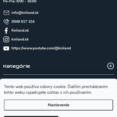
Po-Pia: 8:00 - 16:00
i
e
info
@
kniland.sk
0948 617 154
Kniland.sk
kniland.sk
https://www.youtube.com/@kniland
Kategórie
Všetko o nákupe
Tento web používa súbory cookie. Ďalším prechádzaním
tohto webu vyjadrujete súhlas s ich používaním.
Základné informácie pre výber noža
Nastavenie