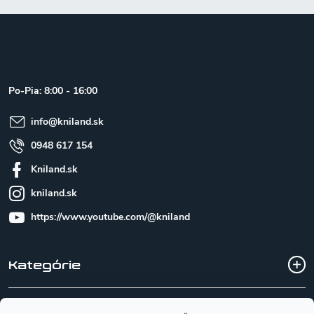
Z
á
p
ä
t
Po-Pia: 8:00 - 16:00
i
e
info
@
kniland.sk
0948 617 154
Kniland.sk
kniland.sk
https://www.youtube.com/@kniland
Kategórie
Všetko o nákupe