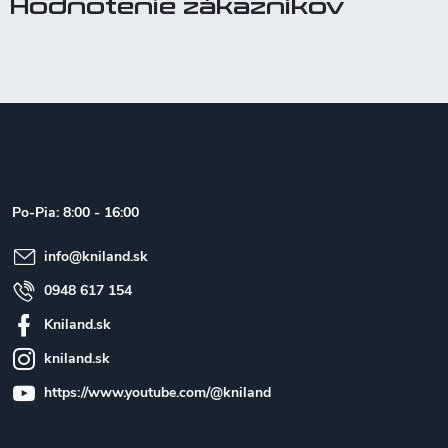
Hodnotenie zákazníkov
Z
á
p
ä
t
Po-Pia: 8:00 - 16:00
i
e
info
@
kniland.sk
0948 617 154
Kniland.sk
kniland.sk
https://www.youtube.com/@kniland