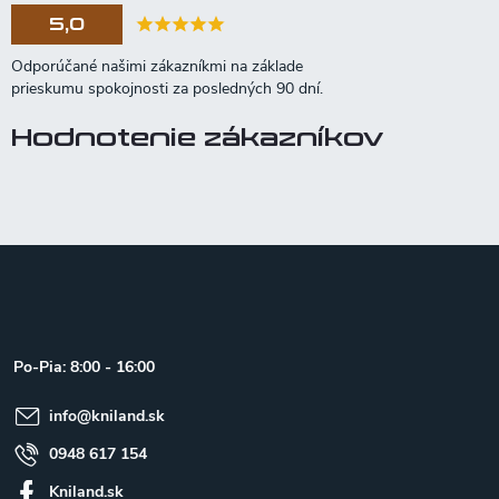
5,0
Hodnotenie zákazníkov
Z
á
p
ä
t
Po-Pia: 8:00 - 16:00
i
e
info
@
kniland.sk
0948 617 154
Kniland.sk