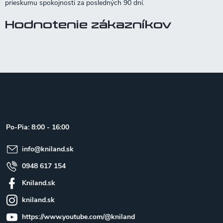
Hodnotenie zákazníkov
Z
á
p
ä
t
Po-Pia: 8:00 - 16:00
i
e
info
@
kniland.sk
0948 617 154
Kniland.sk
kniland.sk
https://www.youtube.com/@kniland