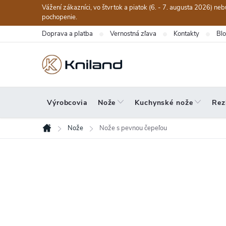
Prejsť
Vážení zákazníci, vo štvrtok a piatok (6. - 7. augusta 2026) n
na
pochopenie.
obsah
Doprava a platba
Vernostná zľava
Kontakty
Bl
Výrobcovia
Nože
Kuchynské nože
Rez
Nože
Nože s pevnou čepeľou
Domov