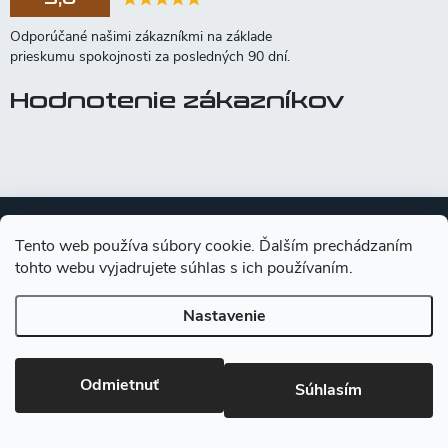
Hodnotenie zákazníkov
Z
á
Tento web používa súbory cookie. Ďalším prechádzaním
p
tohto webu vyjadrujete súhlas s ich používaním.
ä
t
Po-Pia: 8:00 - 16:00
Nastavenie
i
e
info
@
kniland.sk
Odmietnuť
0948 617 154
Súhlasím
Kniland.sk