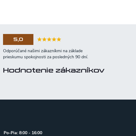
5,0
Hodnotenie zákazníkov
Z
á
p
ä
t
Po-Pia: 8:00 - 16:00