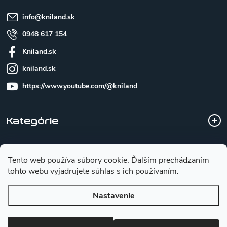
i
e
info
@
kniland.sk
0948 617 154
Kniland.sk
kniland.sk
https://www.youtube.com/@kniland
Kategórie
Všetko o nákupe
Tento web používa súbory cookie. Ďalším prechádzaním
tohto webu vyjadrujete súhlas s ich používaním.
Základné informácie pre výber noža
Nastavenie
Copyright 2026
Kniland.sk
. Všetky práva vyhradené.
Upraviť