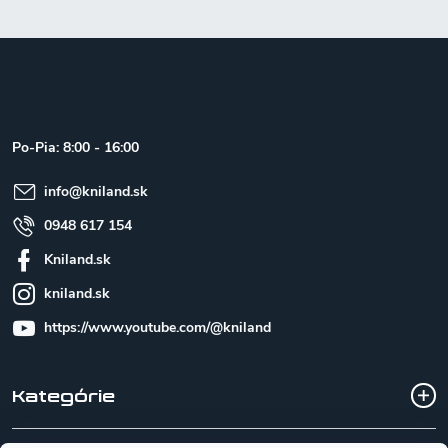
Z
á
p
ä
t
Po-Pia: 8:00 - 16:00
i
e
info
@
kniland.sk
0948 617 154
Kniland.sk
kniland.sk
https://www.youtube.com/@kniland
Kategórie