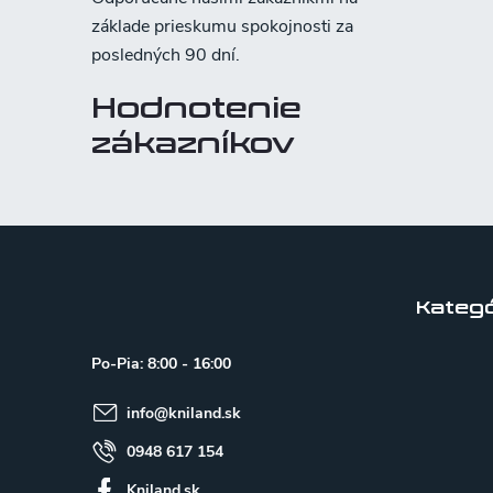
Hodnotenie
zákazníkov
Z
á
p
Kategó
ä
Po-Pia: 8:00 - 16:00
t
info
@
kniland.sk
i
e
0948 617 154
Kniland.sk