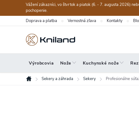
Prejsť
Vážení zákazníci, vo štvrtok a piatok (6. - 7. augusta 2026) n
na
pochopenie.
obsah
Doprava a platba
Vernostná zľava
Kontakty
Bl
Výrobcovia
Nože
Kuchynské nože
Rez
Sekery a záhrada
Sekery
Profesionálne súť
Domov