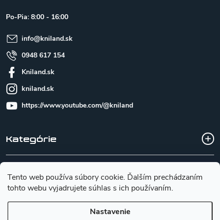
ä
t
Po-Pia: 8:00 - 16:00
i
e
info
@
kniland.sk
0948 617 154
Kniland.sk
kniland.sk
https://www.youtube.com/@kniland
Kategórie
Všetko o nákupe
Tento web používa súbory cookie. Ďalším prechádzaním
tohto webu vyjadrujete súhlas s ich používaním.
Základné informácie pre výber noža
Nastavenie