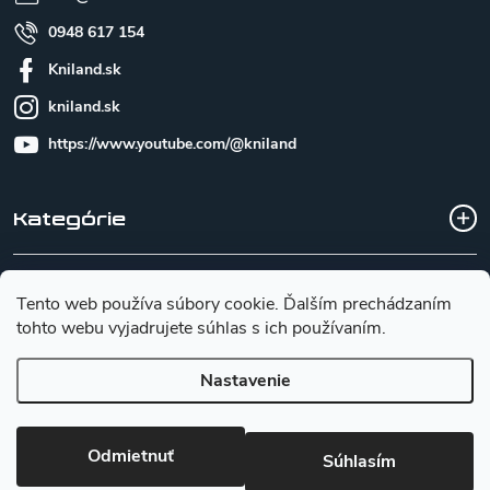
0948 617 154
Kniland.sk
kniland.sk
https://www.youtube.com/@kniland
Kategórie
Všetko o nákupe
Tento web používa súbory cookie. Ďalším prechádzaním
tohto webu vyjadrujete súhlas s ich používaním.
Základné informácie pre výber noža
Nastavenie
Copyright 2026
Kniland.sk
. Všetky práva vyhradené.
Upraviť
Odmietnuť
Súhlasím
nastavenie cookies