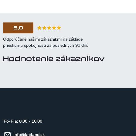
5,0
Hodnotenie zákazníkov
Z
á
p
ä
t
Po-Pia: 8:00 - 16:00
i
e
info
@
kniland.sk