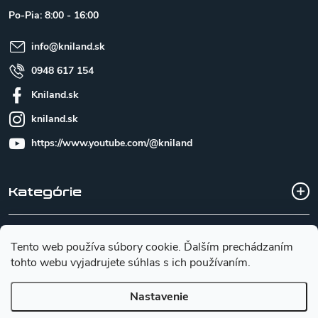
t
Po-Pia: 8:00 - 16:00
i
e
info
@
kniland.sk
0948 617 154
Kniland.sk
kniland.sk
https://www.youtube.com/@kniland
Kategórie
Všetko o nákupe
Tento web používa súbory cookie. Ďalším prechádzaním
tohto webu vyjadrujete súhlas s ich používaním.
Základné informácie pre výber noža
Nastavenie