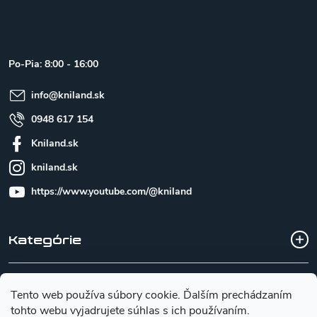
á
p
ä
t
Po-Pia: 8:00 - 16:00
i
e
info
@
kniland.sk
0948 617 154
Kniland.sk
kniland.sk
https://www.youtube.com/@kniland
Kategórie
Všetko o nákupe
Tento web používa súbory cookie. Ďalším prechádzaním
tohto webu vyjadrujete súhlas s ich používaním.