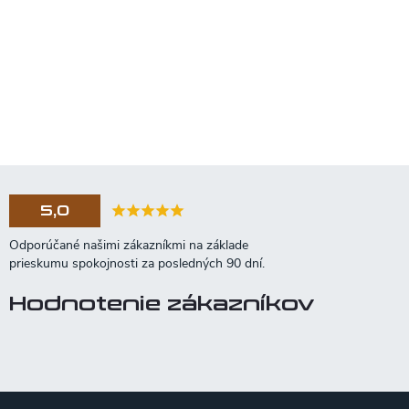
5,0
Hodnotenie zákazníkov
Z