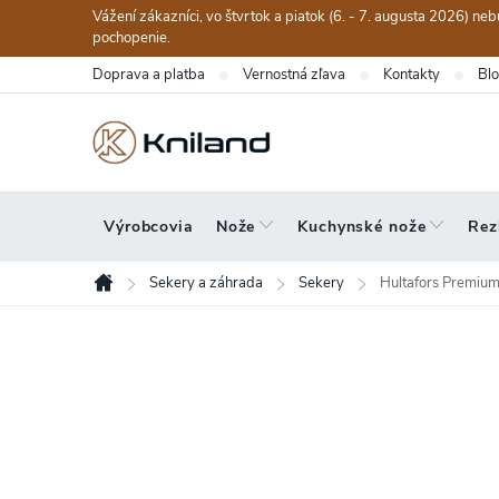
Prejsť
Vážení zákazníci, vo štvrtok a piatok (6. - 7. augusta 2026) n
na
pochopenie.
obsah
Doprava a platba
Vernostná zľava
Kontakty
Bl
Výrobcovia
Nože
Kuchynské nože
Rez
Sekery a záhrada
Sekery
Hultafors Premium
Domov