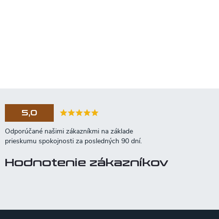
5,0
Hodnotenie zákazníkov
Z