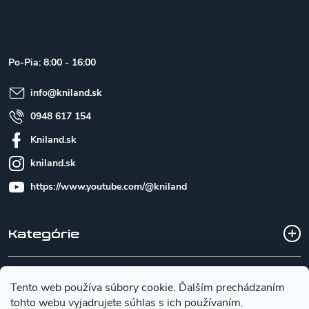
á
p
ä
t
Po-Pia: 8:00 - 16:00
i
e
info
@
kniland.sk
0948 617 154
Kniland.sk
kniland.sk
https://www.youtube.com/@kniland
Kategórie
Všetko o nákupe
Tento web používa súbory cookie. Ďalším prechádzaním
tohto webu vyjadrujete súhlas s ich používaním.