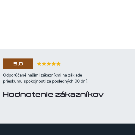
5,0
Hodnotenie zákazníkov
Z
á