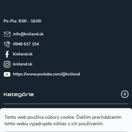
p
ä
t
Po-Pia: 8:00 - 16:00
i
e
info
@
kniland.sk
0948 617 154
Kniland.sk
kniland.sk
https://www.youtube.com/@kniland
Kategórie
Všetko o nákupe
Tento web používa súbory cookie. Ďalším prechádzaním
tohto webu vyjadrujete súhlas s ich používaním.
Základné informácie pre výber noža