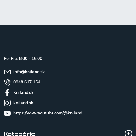
Z
á
p
ä
t
Po-Pia: 8:00 - 16:00
i
e
info
@
kniland.sk
0948 617 154
Kniland.sk
kniland.sk
https://www.youtube.com/@kniland
Kategórie