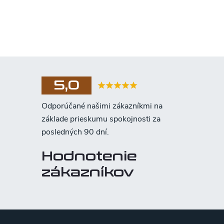
5,0
Hodnotenie
zákazníkov
Z