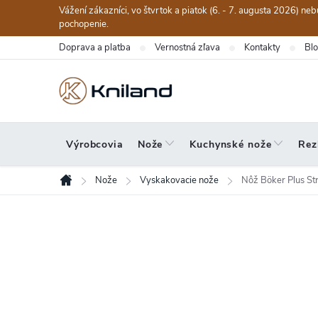
Prejsť
Vážení zákazníci, vo štvrtok a piatok (6. - 7. augusta 2026) n
na
pochopenie.
obsah
Doprava a platba
Vernostná zľava
Kontakty
Bl
Výrobcovia
Nože
Kuchynské nože
Rez
Nože
Vyskakovacie nože
Nôž Böker Plus Str
Domov