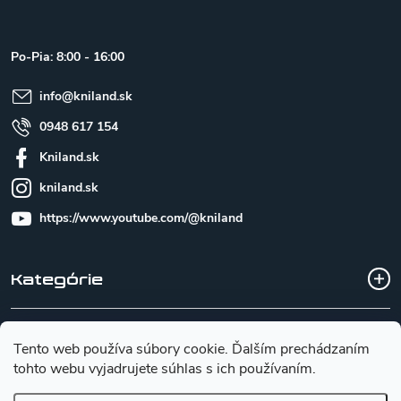
p
ä
t
Po-Pia: 8:00 - 16:00
i
e
info
@
kniland.sk
0948 617 154
Kniland.sk
kniland.sk
https://www.youtube.com/@kniland
Kategórie
Všetko o nákupe
Tento web používa súbory cookie. Ďalším prechádzaním
tohto webu vyjadrujete súhlas s ich používaním.
Základné informácie pre výber noža