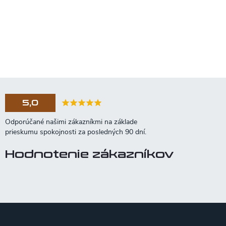
5,0
Hodnotenie zákazníkov
Z
á