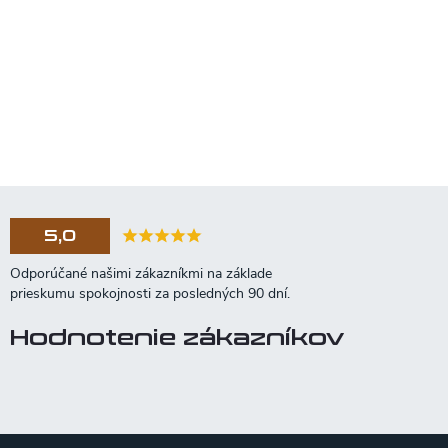
5,0
Hodnotenie zákazníkov
Z