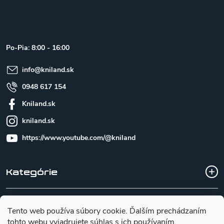
á
p
ä
t
Po-Pia: 8:00 - 16:00
i
e
info
@
kniland.sk
0948 617 154
Kniland.sk
kniland.sk
https://www.youtube.com/@kniland
Kategórie
Všetko o nákupe
Tento web používa súbory cookie. Ďalším prechádzaním
tohto webu vyjadrujete súhlas s ich používaním.