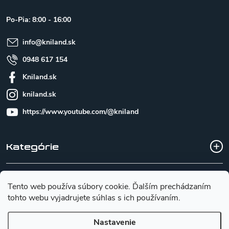
ä
t
Po-Pia: 8:00 - 16:00
i
e
info
@
kniland.sk
0948 617 154
Kniland.sk
kniland.sk
https://www.youtube.com/@kniland
Kategórie
Všetko o nákupe
Tento web používa súbory cookie. Ďalším prechádzaním
tohto webu vyjadrujete súhlas s ich používaním.
Základné informácie pre výber noža
Nastavenie