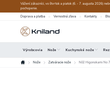
Prejsť
Vážení zákazníci, vo štvrtok a piatok (6. - 7. augusta 2026) n
na
pochopenie.
obsah
Doprava a platba
Vernostná zľava
Kontakty
Bl
Výrobcovia
Nože
Kuchynské nože
Rez
Nože
Zatváracie nože
Nôž Higonokami No 7
Domov