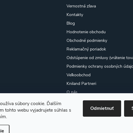
Vernostná zľava
Kontakty
Blog
Hodnotenie obchodu
Obchodné podmienky
Reklamačný poriadok
Odstúpenie od zmluvy (vrátenie tov
Podmienky ochrany osobných údaj
Veľkoobchod
Kniland Partneri
O nás
Osobný odber
oužíva súbory cookie. Ďalším
Odmietnuť
Moja objednávka
m tohto webu vyjadrujete súhlas s
ním.
ie