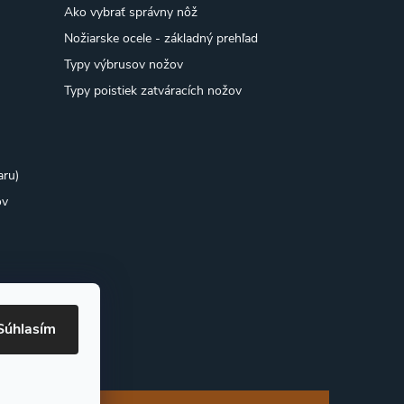
Ako vybrať správny nôž
Nožiarske ocele - základný prehľad
Typy výbrusov nožov
Typy poistiek zatváracích nožov
aru)
ov
Súhlasím