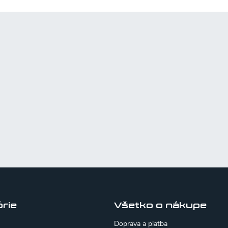
rie
Všetko o nákupe
Doprava a platba