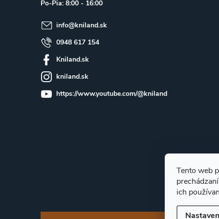
Po-Pia: 8:00 - 16:00
t
info
@
kniland.sk
i
e
0948 617 154
Kniland.sk
kniland.sk
https://www.youtube.com/@kniland
Tento web p
prechádzaní
ich používa
Nastaven