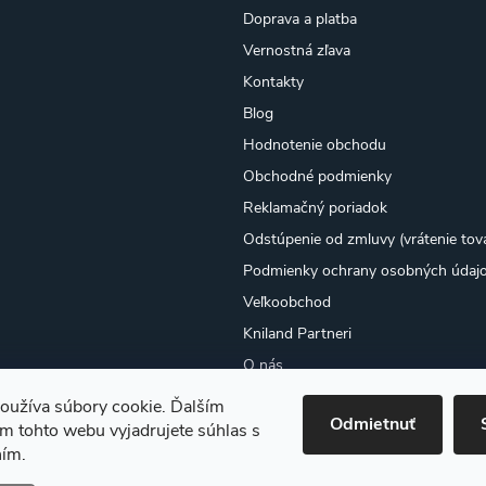
Doprava a platba
Vernostná zľava
Kontakty
Blog
Hodnotenie obchodu
Obchodné podmienky
Reklamačný poriadok
Odstúpenie od zmluvy (vrátenie tov
Podmienky ochrany osobných údaj
Veľkoobchod
Kniland Partneri
O nás
Osobný odber
oužíva súbory cookie. Ďalším
Odmietnuť
Moja objednávka
m tohto webu vyjadrujete súhlas s
ním.