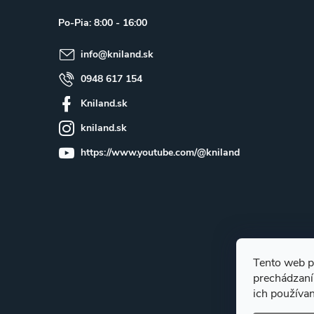
ä
Po-Pia: 8:00 - 16:00
t
info
@
kniland.sk
i
e
0948 617 154
Kniland.sk
kniland.sk
https://www.youtube.com/@kniland
Tento web p
prechádzaní
ich používa