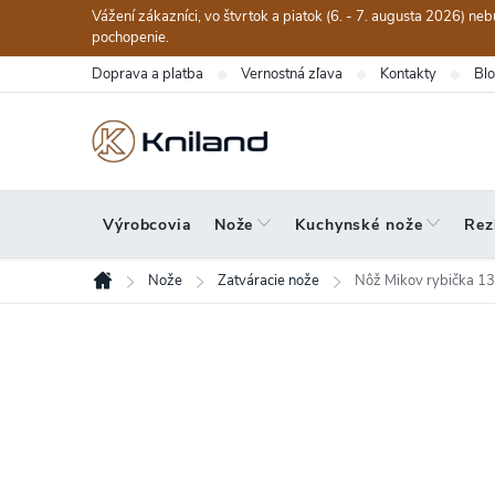
Prejsť
Vážení zákazníci, vo štvrtok a piatok (6. - 7. augusta 2026) n
na
pochopenie.
obsah
Doprava a platba
Vernostná zľava
Kontakty
Bl
Výrobcovia
Nože
Kuchynské nože
Rez
Nože
Zatváracie nože
Nôž Mikov rybička 
Domov