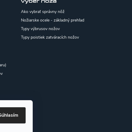
výber noža
Ako vybrať správny nôž
Nožiarske ocele - základný prehľad
Typy výbrusov nožov
Typy poistiek zatváracích nožov
aru)
ov
Súhlasím