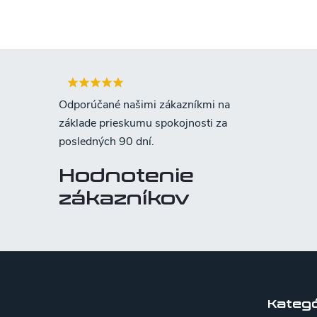
Hodnotenie
zákazníkov
Z
á
p
Kategó