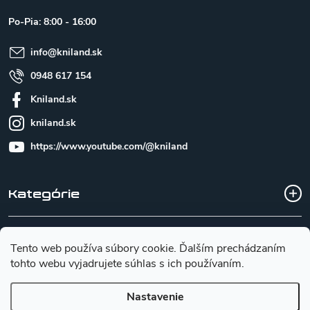
ä
t
Po-Pia: 8:00 - 16:00
i
e
info
@
kniland.sk
0948 617 154
Kniland.sk
kniland.sk
https://www.youtube.com/@kniland
Kategórie
Všetko o nákupe
Tento web používa súbory cookie. Ďalším prechádzaním
tohto webu vyjadrujete súhlas s ich používaním.
Základné informácie pre výber noža
Nastavenie