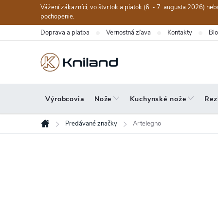
Prejsť
Vážení zákazníci, vo štvrtok a piatok (6. - 7. augusta 2026) n
na
pochopenie.
obsah
Doprava a platba
Vernostná zľava
Kontakty
Bl
Výrobcovia
Nože
Kuchynské nože
Rez
Predávané značky
Artelegno
Domov