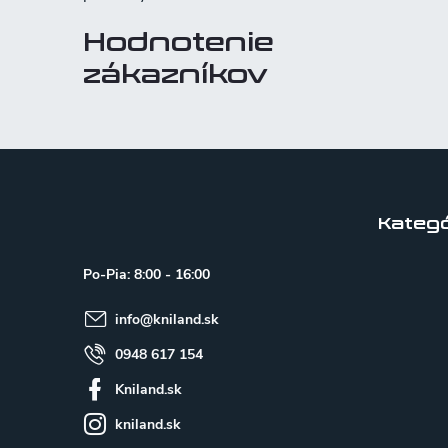
Hodnotenie
zákazníkov
Z
á
p
Kategó
ä
Po-Pia: 8:00 - 16:00
t
info
@
kniland.sk
i
e
0948 617 154
Kniland.sk
kniland.sk