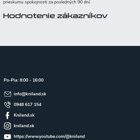
Hodnotenie zákazníkov
Z
á
p
ä
t
Po-Pia: 8:00 - 16:00
i
e
info
@
kniland.sk
0948 617 154
Kniland.sk
kniland.sk
https://www.youtube.com/@kniland