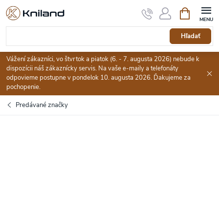
Prejsť
Nákupný
na
košík
obsah
Hľadať
Vážení zákazníci, vo štvrtok a piatok (6. - 7. augusta 2026) nebude k
dispozícii náš zákaznícky servis. Na vaše e-maily a telefonáty
odpovieme postupne v pondelok 10. augusta 2026. Ďakujeme za
pochopenie.
Predávané značky