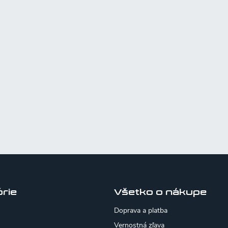
rie
Všetko o nákupe
Doprava a platba
Vernostná zľava