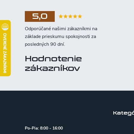
5,0
Hodnotenie
zákazníkov
Z
á
p
Kategó
ä
Po-Pia: 8:00 - 16:00