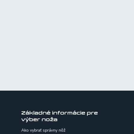
Základné informácie pre
výber noža
Ako vybrať správny nôž