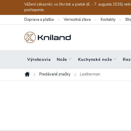
Prejsť
Vážení zákazníci, vo štvrtok a piatok (6. - 7. augusta 2026) n
na
pochopenie.
obsah
Doprava a platba
Vernostná zľava
Kontakty
Bl
Výrobcovia
Nože
Kuchynské nože
Rez
Predávané značky
Leatherman
Domov