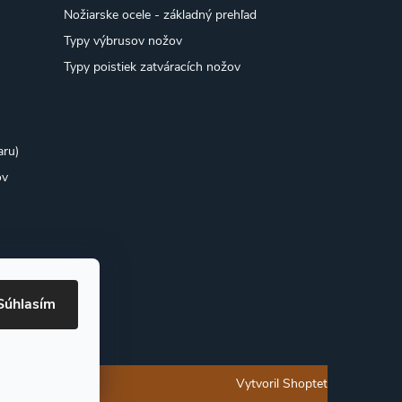
Nožiarske ocele - základný prehľad
Typy výbrusov nožov
Typy poistiek zatváracích nožov
aru)
ov
Súhlasím
Vytvoril Shoptet