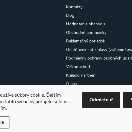
Kontakty
Blog
Hodnotenie obchodu
Obchodné podmienky
Reklamačný poriadok
Odstúpenie od zmluvy (vrátenie tov
Podmienky ochrany osobných údaj
Veľkoobchod
Kniland Partneri
O nás
Osobný odber
oužíva súbory cookie. Ďalším
Odmietnuť
Moja objednávka
m tohto webu vyjadrujete súhlas s
ním.
ie
ť nastavenie cookies