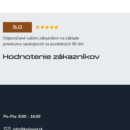
5,0
Hodnotenie zákazníkov
Z
á
p
ä
t
Po-Pia: 8:00 - 16:00
i
e
info
@
kniland.sk