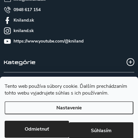
0948 617 154
Kniland.sk
kniland.sk
https://www.youtube.com/@kniland
Kategórie
Všetko o nákupe
Tento web používa súbory cookie. Ďalším prechádzaním
tohto webu vyjadrujete súhlas s ich používaním.
Základné informácie pre výber noža
Nastavenie
Copyright 2026
Kniland.sk
. Všetky práva vyhradené.
Upraviť
Odmietnuť
Súhlasím
nastavenie cookies