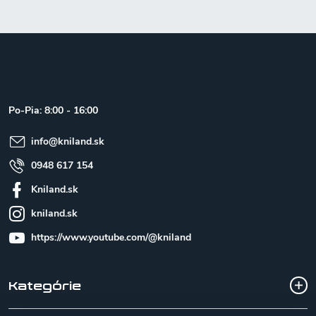
Z
á
p
ä
t
Po-Pia: 8:00 - 16:00
i
e
info
@
kniland.sk
0948 617 154
Kniland.sk
kniland.sk
https://www.youtube.com/@kniland
Kategórie