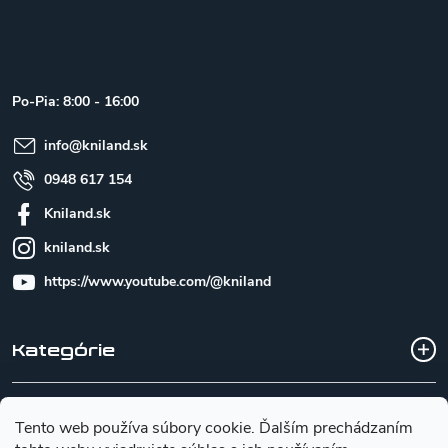
Z
á
p
ä
t
Po-Pia: 8:00 - 16:00
i
e
info
@
kniland.sk
0948 617 154
Kniland.sk
kniland.sk
https://www.youtube.com/@kniland
Kategórie
Všetko o nákupe
Tento web používa súbory cookie. Ďalším prechádzaním