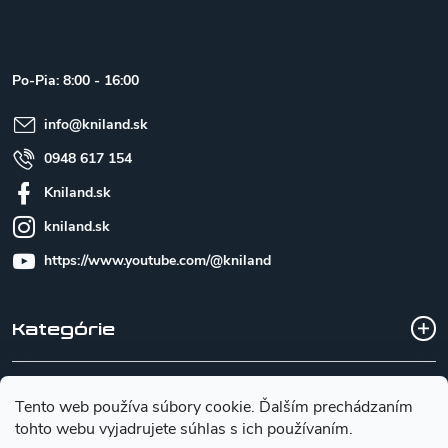
á
p
ä
t
Po-Pia: 8:00 - 16:00
i
e
info
@
kniland.sk
0948 617 154
Kniland.sk
kniland.sk
https://www.youtube.com/@kniland
Kategórie
Všetko o nákupe
Tento web používa súbory cookie. Ďalším prechádzaním
tohto webu vyjadrujete súhlas s ich používaním.