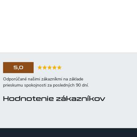
5,0
Hodnotenie zákazníkov
Z