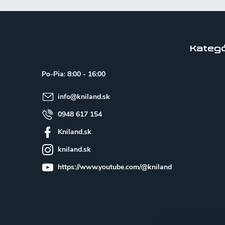
Z
á
p
Kategó
ä
Po-Pia: 8:00 - 16:00
t
info
@
kniland.sk
i
e
0948 617 154
Kniland.sk
kniland.sk
https://www.youtube.com/@kniland