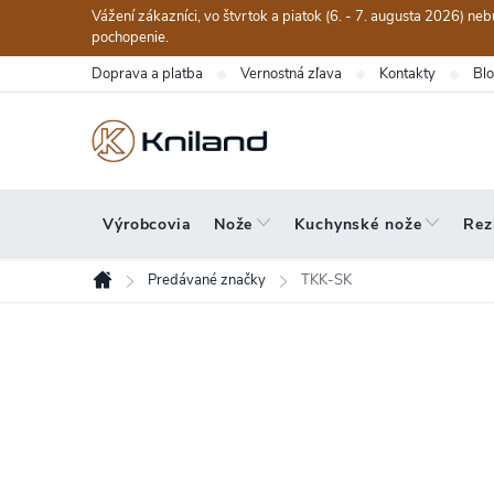
Prejsť
Vážení zákazníci, vo štvrtok a piatok (6. - 7. augusta 2026) n
na
pochopenie.
obsah
Doprava a platba
Vernostná zľava
Kontakty
Bl
Výrobcovia
Nože
Kuchynské nože
Rez
Predávané značky
TKK-SK
Domov