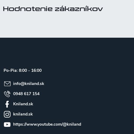
Hodnotenie zákazníkov
Z
á
p
ä
t
Po-Pia: 8:00 - 16:00
i
e
info
@
kniland.sk
0948 617 154
Kniland.sk
kniland.sk
https://www.youtube.com/@kniland