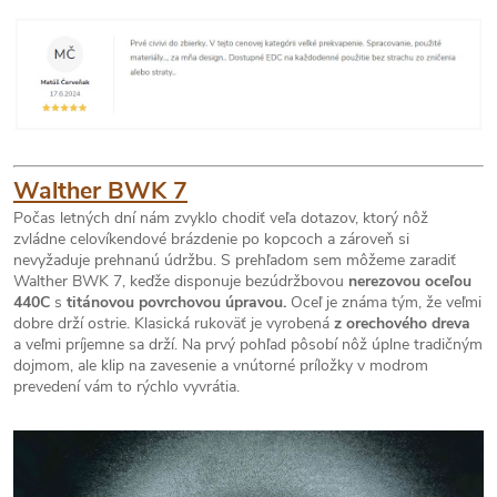
Walther BWK 7
Počas letných dní nám zvyklo chodiť veľa dotazov, ktorý nôž
zvládne celovíkendové brázdenie po kopcoch a zároveň si
nevyžaduje prehnanú údržbu. S prehľadom sem môžeme zaradiť
Walther BWK 7, keďže disponuje bezúdržbovou
nerezovou oceľou
440C
s
titánovou povrchovou úpravou.
Oceľ je známa tým, že veľmi
dobre drží ostrie. Klasická rukoväť je vyrobená
z orechového dreva
a veľmi príjemne sa drží. Na prvý pohľad pôsobí nôž úplne tradičným
dojmom, ale klip na zavesenie a vnútorné príložky v modrom
prevedení vám to rýchlo vyvrátia.