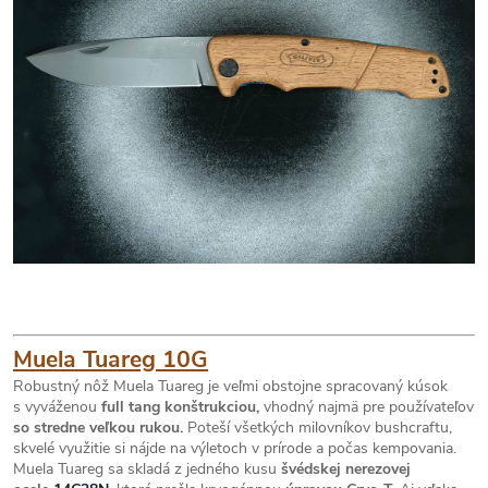
Muela Tuareg 10G
Robustný nôž Muela Tuareg je veľmi obstojne spracovaný kúsok
s vyváženou
full tang konštrukciou,
vhodný najmä pre používateľov
so stredne veľkou rukou.
Poteší všetkých milovníkov bushcraftu,
skvelé využitie si nájde na výletoch v prírode a počas kempovania.
Muela Tuareg sa skladá z jedného kusu
švédskej nerezovej