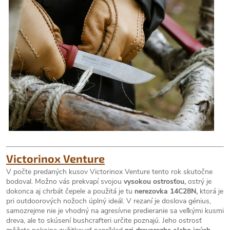
Victorinox Venture
V počte predaných kusov Victorinox Venture tento rok skutočne
bodoval. Možno vás prekvapí svojou
vysokou ostrosťou,
ostrý je
dokonca aj chrbát čepele a použitá je tu
nerezovka 14C28N,
ktorá je
pri outdoorových nožoch úplný ideál. V rezaní je doslova génius,
samozrejme nie je vhodný na agresívne predieranie sa veľkými kusmi
dreva, ale to skúsení bushcrafteri určite poznajú. Jeho ostrosť