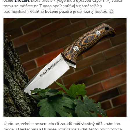
ocele
14C28N
,
ktorá prešla kryogénnou
úpravou Cryo-T.
Aj vďaka
tomu sa môžete na Tuareg spoľahnúť aj v náročnejších
podmienkach. Kvalitné
kožené puzdro
je samozrejmosťou. 😊
Úprimne, veľmi sme sem chceli zaradiť
náš vlastný nôž
známeho
modelu
Bestechman Dundee,
ktorý sme si dali tento rok vyrobiť
v