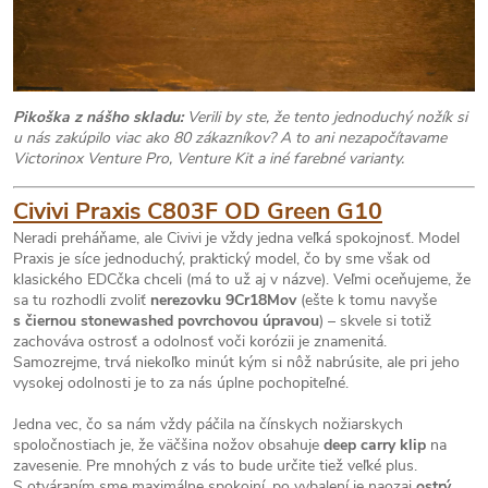
Pikoška z nášho skladu:
Verili by ste, že tento jednoduchý nožík si
u nás zakúpilo viac ako 80 zákazníkov? A to ani nezapočítavame
Victorinox Venture Pro, Venture Kit a iné farebné varianty.
Civivi Praxis C803F OD Green G10
Neradi preháňame, ale Civivi je vždy jedna veľká spokojnosť. Model
Praxis je síce jednoduchý, praktický model, čo by sme však od
klasického EDCčka chceli (má to už aj v názve). Veľmi oceňujeme, že
sa tu rozhodli zvoliť
nerezovku 9Cr18Mov
(ešte k tomu navyše
s čiernou stonewashed povrchovou úpravou
) – skvele si totiž
zachováva ostrosť a odolnosť voči korózii je znamenitá.
Samozrejme, trvá niekoľko minút kým si nôž nabrúsite, ale pri jeho
vysokej odolnosti je to za nás úplne pochopiteľné.
Jedna vec, čo sa nám vždy páčila na čínskych nožiarskych
spoločnostiach je, že väčšina nožov obsahuje
deep carry klip
na
zavesenie. Pre mnohých z vás to bude určite tiež veľké plus.
S otváraním sme maximálne spokojní, po vybalení je naozaj
ostrý