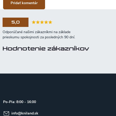
Pridať komentár
5,0
Hodnotenie zákazníkov
Z
á
p
ä
t
Po-Pia: 8:00 - 16:00
i
e
info
@
kniland.sk