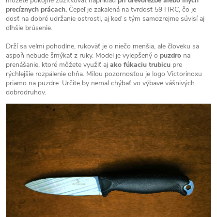
môžete pokojne zužitkovať napríklad
pri drevorezbe alebo iných
precíznych prácach.
Čepeľ je zakalená na tvrdosť 59 HRC, čo je
dosť na dobré udržanie ostrosti, aj keď s tým samozrejme súvisí aj
dlhšie brúsenie.
Drží sa veľmi pohodlne, rukoväť je o niečo menšia, ale človeku sa
aspoň nebude šmýkať z ruky. Model je vylepšený o
puzdro
na
prenášanie, ktoré môžete využiť aj
ako fúkaciu trubicu
pre
rýchlejšie rozpálenie ohňa. Milou pozornosťou je logo Victorinoxu
priamo na puzdre. Určite by nemal chýbať vo výbave vášnivých
dobrodruhov.