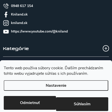
0948 617 154
Kniland.sk
kniland.sk
https://www.youtube.com/@kniland
Kategórie
Všetko o nákupe
Tento web používa súbory cookie. Ďalším prechádzaním
tohto webu vyjadrujete súhlas s ich používaním.
Základné informácie pre výber noža
Nastavenie
Copyright 2026
Kniland.sk
. Všetky práva vyhradené.
Upraviť
Odmietnuť
nastavenie cookies
Súhlasím