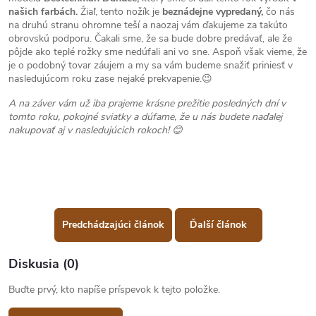
našich farbách.
Žiaľ, tento nožík je
beznádejne vypredaný,
čo nás
na druhú stranu ohromne teší a naozaj vám ďakujeme za takúto
obrovskú podporu. Čakali sme, že sa bude dobre predávať, ale že
pôjde ako teplé rožky sme nedúfali ani vo sne. Aspoň však vieme, že
je o podobný tovar záujem a my sa vám budeme snažiť priniesť v
nasledujúcom roku zase nejaké prekvapenie.😉
A na záver vám už iba prajeme krásne prežitie posledných dní v
tomto roku, pokojné sviatky a dúfame, že u nás budete naďalej
nakupovať aj v nasledujúcich rokoch! 😊
Predchádzajúci článok
Ďalší článok
Diskusia (0)
Buďte prvý, kto napíše príspevok k tejto položke.