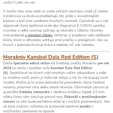
nožov? Lebo my nie.
V tomto roku sme videli vo svete ostrých nástrojov snáď už všetko.
Výrobcovia sa doslova predbiehajú, kto príde s inovatívnejším
kúskom a boli sme svedkami mnohých noviniek. Častokrát sa u nás
objavovali rôzne špičkové ocele ako MagnaCut či S35VN, poistka
crossbar a veľký vzostup zažívajú aj rukoväte z Ultemu. Novinky
sme preberali
v minulom článku,
tentoraz si prejdeme vaše obľúbené
kúsky, ktoré si dlhodobo udržujú prvé priečky v predajnosti. Ako sa
hovorí, v jednoduchosti je krása a niekedy nič viac netreba.
Morakniv Kansbol Dala Red Edition (S)
Ďalšia
špeciálna edícia nožov
od švédskej značky Morakniv
pre rok
2024
sa niesla v podobe noža
Kansbol Dala Red Edition
(S)
. Spoločnosť na túrach robí mnohým našim zákazníkom a stále
sa snažíme zistiť, prečo ju ľudia tak milujú a rok čo rok kupujú nové
modely.
Možno je to práve jednoduché prevedenie, rôzne farebné
varianty, priaznivé ceny alebo dobré recenzie. Obrovským plusom je
aj použitá
švédska nerezovka
s ideálnou hrúbkou čepele 2,5 mm,
vďaka čomu vám zaručuje presné rezy.
Rukoväť s protišmykovým
vzorom
sa vám bude perfektne držať aj v horších podmienkach. Ako
už býva zvykom, súčasťou je aj klasické plastové
puzdro
s
možnosťou zavesenia na opasok.